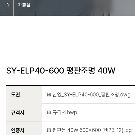
홈으로
자료실
SY-ELP40-600 평판조명 40W
도면
신영_SY-ELP40-600_평판조명.dwg
규격서.hwp
규격서
평판등 40W 600x600 (비23-12).jpg
인증서