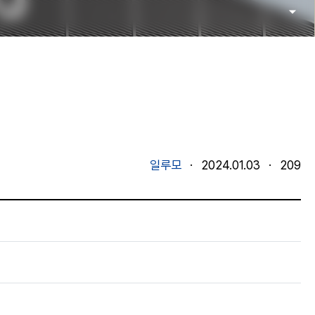
일루모
·
2024.01.03
·
209