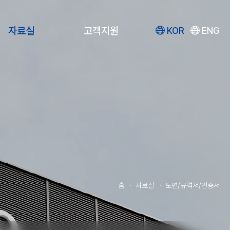
자료실
고객지원
KOR
ENG
홈
자료실
도면/규격서/인증서