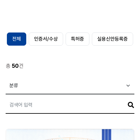
전체
인증서/수상
특허증
실용신안등록증
총
50
건
게
시
판
검
색