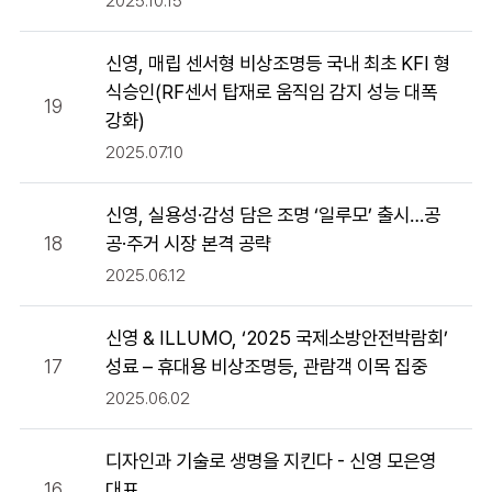
2025.10.15
신영, 매립 센서형 비상조명등 국내 최초 KFI 형
식승인(RF센서 탑재로 움직임 감지 성능 대폭
19
강화)
2025.07.10
신영, 실용성·감성 담은 조명 ‘일루모’ 출시…공
18
공·주거 시장 본격 공략
2025.06.12
신영 & ILLUMO, ‘2025 국제소방안전박람회’
17
성료 – 휴대용 비상조명등, 관람객 이목 집중
2025.06.02
디자인과 기술로 생명을 지킨다 - 신영 모은영
16
대표