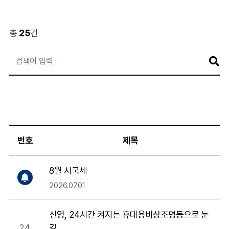
총
25
건
게
시
판
검
색
번호
제목
8월 시국세
2026.07.01
신영, 24시간 켜지는 휴대용비상조명등으로 눈
24
길