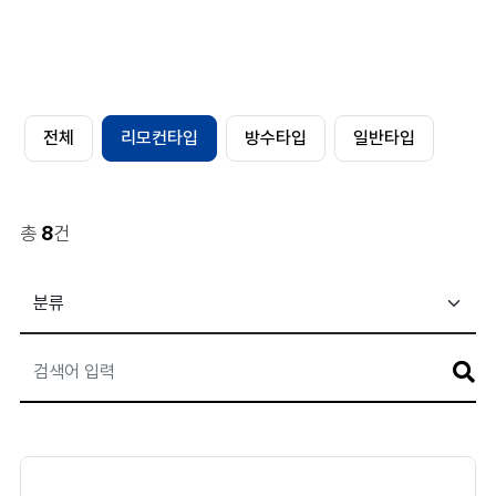
전체
리모컨타입
방수타입
일반타입
총
8
건
게
시
판
검
색